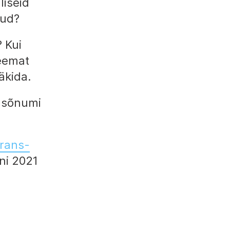
liseid
nud?
? Kui
teemat
äkida.
o sõnumi
trans-
uni 2021