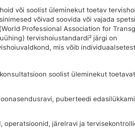
shoid või soolist üleminekut toetav tervisho
inimesed võivad soovida või vajada spetsiif
(World Professional Association for Trans
uühing) tervishoiustandardi²
järgi on
vishoiuvaldkond, mis võib individuaalsetes
konsultatsioon soolist üleminekut toetava
rmoonasendusravi, puberteedi edasilükkami
 operatsioonid, järelravi ja tervisekontrolli