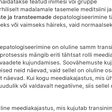
näidatakse teatud inimesi või gruppe
iliselt madalamale tasemele meditsiini ja
te ja transteemade
depatologiseerimine 
useks või vaimseks häireks, vaid normaalsek
epatologiseerimine on oluline samm trans
protsessis mängib eriti tähtsat rolli meedi
 ja vaadete kujundamises. Soovähemuste ku
ised neid näevad, vaid sellel on oluline os
t näevad. Kui kogu meediakajastus, mis ü
ulik või valdavalt negatiivne, siis sellel
line meediakajastus, mis kujutab transini