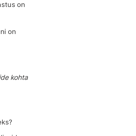
astus on
ni on
ide kohta
eks?