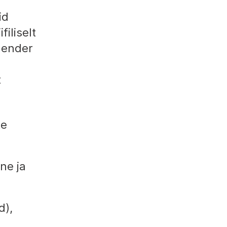
id
iliselt
gender
t
te
ne ja
d),