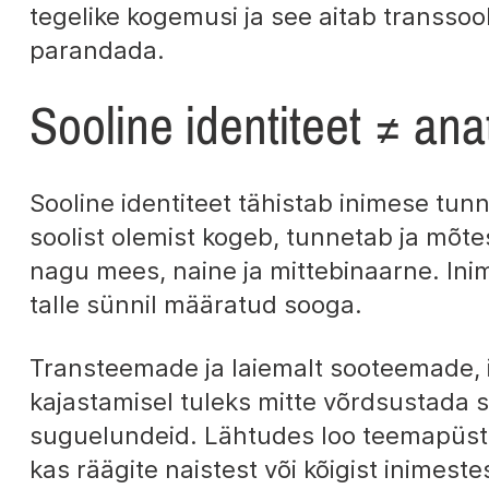
tegelike kogemusi ja see aitab transsoo
parandada.
Sooline identiteet ≠ an
Sooline identiteet tähistab inimese tu
soolist olemist kogeb, tunnetab ja mõte
nagu mees, naine ja mittebinaarne. Inim
talle sünnil määratud sooga.
Transteemade ja laiemalt sooteemade, 
kajastamisel tuleks mitte võrdsustada so
suguelundeid. Lähtudes loo teemapüsti
kas räägite naistest või kõigist inimeste