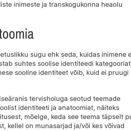
liste inimeste ja transkogukonna heaolu
atoomia
nnetuslikku sugu ehk seda, kuidas inimene
stab suhtes soolise identiteedi kategooria
ese sooline identiteet võib, kuid ei pruugi
iseäranis tervishoiuga seotud teemade
olist identiteeti ja anatoomiat, näiteks
tusest, mõelge, keda see teema täpselt 
st, kellel on munasarjad ja/või kes võivad