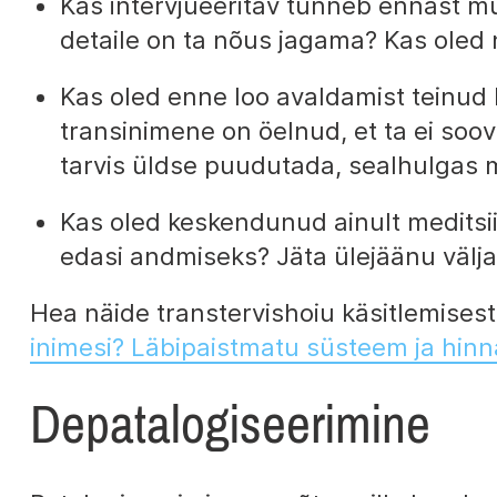
Kas intervjueeritav tunneb ennast mu
detaile on ta nõus jagama? Kas oled 
Kas oled enne loo avaldamist teinud ki
transinimene on öelnud, et ta ei soov
tarvis üldse puudutada, sealhulgas mi
Kas oled keskendunud ainult meditsiin
edasi andmiseks? Jäta ülejäänu välja
Hea näide transtervishoiu käsitlemisest
inimesi? Läbipaistmatu süsteem ja hinn
Depatalogiseerimine