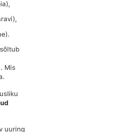
ia),
ravi),
e).
 sõltub
. Mis
a.
usliku
tud
av uuring