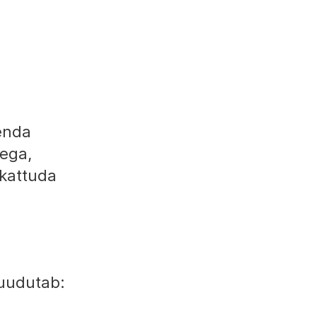
 enda
tega,
 kattuda
puudutab: