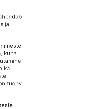
tähendab
s ja
inimeste
a, kuna
jutamine
a ka
hte
 on tugev
meste