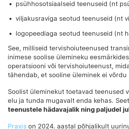
psühhosotsiaalseid teenuseid (nt ps
viljakusraviga seotud teenuseid (nt 
logopeediaga seotud teenuseid (nt hä
See, milliseid tervishoiuteenused trans
inimese soolise ülemineku eesmärkidest
operatsiooni või tervishoiuteenust, mid
tähendab, et sooline üleminek ei võrdu
Soolist üleminekut toetavad teenused v
elu ja tunda mugavalt enda kehas. See
teenustele hädavajalik ning paljudel j
Praxis
on 2024. aastal põhjalikult uurin