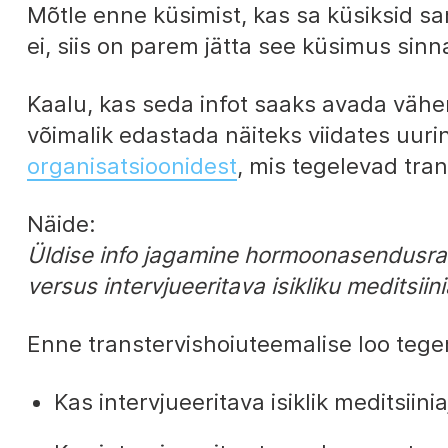
Mõtle enne küsimist, kas sa küsiksid sa
ei, siis on parem jätta see küsimus sin
Kaalu, kas seda infot saaks avada vähe
võimalik edastada näiteks viidates uuri
organisatsioonidest
, mis tegelevad tra
Näide:
Üldise info jagamine hormoonasendusrav
versus intervjueeritava isikliku meditsiin
Enne transtervishoiuteemalise loo tege
Kas intervjueeritava isiklik meditsii