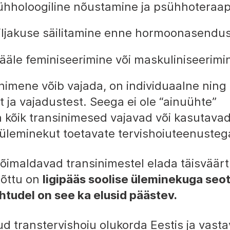
ühholoogiline nõustamine ja psühhoteraap
viljakuse säilitamine enne hormoonasendus
äle feminiseerimine või maskuliniseerimin
inimene võib vajada, on individuaalne ning
 ja vajadustest. Seega ei ole “ainuühte”
a kõik transinimesed vajavad või kasutavad
 üleminekut toetavate tervishoiuteenusteg
õimaldavad transinimestel elada täisväärt
tõttu on
ligipääs soolise üleminekuga seo
uhtudel on see ka elusid päästev.
ud transtervishoiu olukorda Eestis ja vast