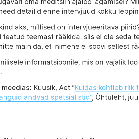
gavalt oma meditsiiniajaloo jagamisel? Mil
need detailid enne intervjuud kokku leppi
ndlaks, millised on intervjueeritava piirid
i teatud teemast rääkida, siis ei ole seda 
tte mainida, et inimene ei soovi sellest rä
ilisele informatsioonile, mis on vajalik lo
.
 meedias: Kuusik, Aet “
Kuidas kohtleb riik 
anguid andvad spetsialistid
“
, Õhtuleht, ju