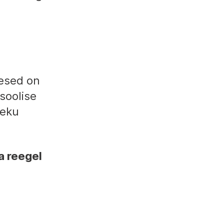
mesed on
soolise
neku
a reegel