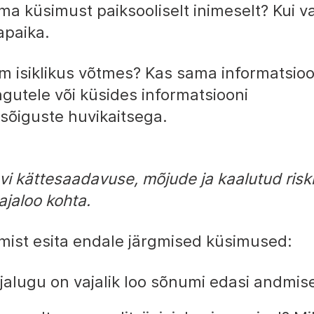
ma küsimust paiksooliselt inimeselt? Kui v
napaika.
m isiklikus võtmes? Kas sama informatsioo
ngutele või küsides informatsiooni
nsõiguste huvikaitsega.
i kättesaadavuse, mõjude ja kaalutud risk
iajaloo kohta.
mist esita endale järgmised küsimused:
niajalugu on vajalik loo sõnumi edasi andmis