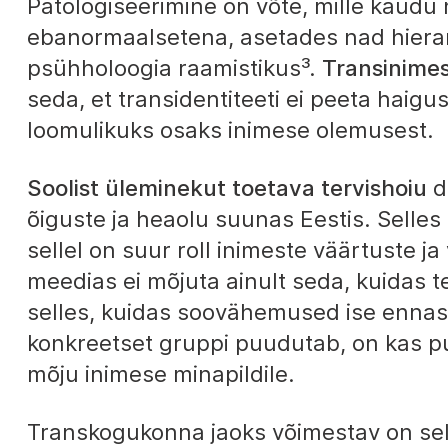
Patologiseerimine on võte, mille kaudu 
ebanormaalsetena, asetades nad hierarh
psühholoogia raamistikus³.
Transinimes
seda, et transidentiteeti ei peeta haig
loomulikuks osaks inimese olemusest.
Soolist üleminekut toetava tervishoiu
d
õiguste ja heaolu suunas Eestis. Selles 
sellel on suur roll inimeste väärtuste
meedias ei mõjuta ainult seda, kuidas te
selles, kuidas soovähemused ise ennas
konkreetset gruppi puudutab, on kas puud
mõju inimese minapildile.
Transkogukonna jaoks võimestav on sel