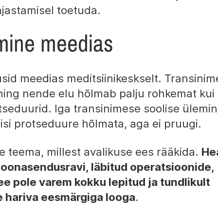
kajastamisel toetuda.
amine meedias
usid meedias meditsiinikeskselt. Transini
ning nende elu hõlmab palju rohkemat kui 
tseduurid. Iga transinimese soolise ülemi
lisi protseduure hõlmata, aga ei pruugi.
ine teema, millest avalikuse ees rääkida.
He
moonasendusravi, läbitud operatsioonide,
e pole varem kokku lepitud ja tundlikult
se hariva eesmärgiga looga
.