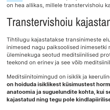
on hea allikas, millele transtervishoiu 
Transtervishoiu kajast
Tihtilugu kajastatakse transinimeste el
inimesed nagu paiksoolised inimesetki 
üleminekuga seotud meditsiinilised pro
teekond on erinev ja see võib meditsiini
Meditsiinitoimingud on isiklik ja keerul
on hoiduda isiklikest küsimustest hor
anatoomia ja suguelundite kohta, kui se
kajastatud ning tegu pole kindlapiirili