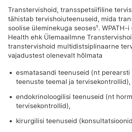
Transtervishoid, transspetsiifiline tervi
tähistab tervishoiuteenuseid, mida trans
soolise üleminekuga seoses¹
. WPATH-i 
Health ehk Ülemaailmne Transtervishoi
transtervishoid multidistsiplinaarne ter
vajadustest olenevalt hõlmata
esmatasandi teenuseid (nt perearsti 
teenuste teemal ja tervisekontrollid),
endokrinoloogilisi teenuseid (nt ho
tervisekontrollid),
kirurgilisi teenuseid (konsultatsioonid,